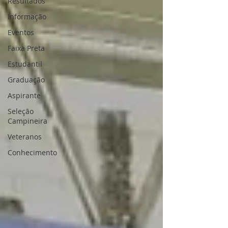
Resultados
Informação
Eventos
Faixa Preta
Estudantil
Graduação
Aspirante
Seleção
Campineira
Veteranos
Conhecimento