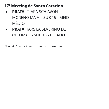
17º Meeting de Santa Catarina
PRATA
: CLARA SCHIAVON 
MORENO MAIA  - SUB 15 - MEIO 
MÉDIO
PRATA
: TARSILA SEVERINO DE 
OL. LIMA    - SUB 15 - PESADO.
Parabéns a toda a nossa equipe, 
pais, responsáveis, técnicos, atletas 
e apoiadores. Este é o resultado do 
trabalho em equipe. 
Resultados