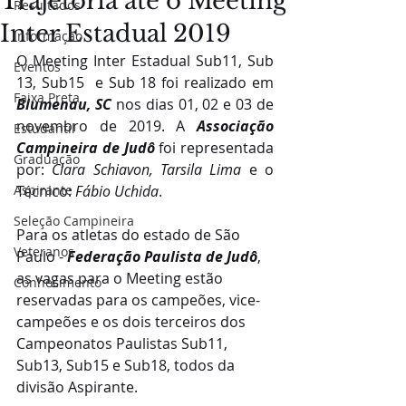
Trajetória até o Meeting
Resultados
Inter Estadual 2019
Informação
O Meeting Inter Estadual Sub11, Sub 
Eventos
13, Sub15  e Sub 18 foi realizado em 
Faixa Preta
Blumenau, SC 
nos dias 01, 02 e 03 de  
novembro de 2019. A 
Associação 
Estudantil
Campineira de Judô
 foi representada 
Graduação
por: 
Clara Schiavon, Tarsila Lima
 e o 
Aspirante
Técnico: 
Fábio Uchida
. 
Seleção Campineira
Para os atletas do estado de São 
Veteranos
Paulo - 
Federação Paulista de Judô
, 
as vagas para o Meeting estão 
Conhecimento
reservadas para os campeões, vice-
campeões e os dois terceiros dos 
Campeonatos Paulistas Sub11, 
Sub13, Sub15 e Sub18, todos da 
divisão Aspirante.