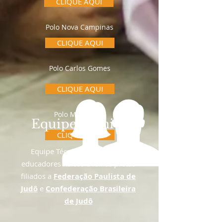
CLIQUE AQUI
Polo Nova Campinas
CLIQUE AQUI
Polo Carlos Gomes
CLIQUE AQUI
Polo Matosinho
Equipe Técnica
CLIQUE AQUI
Equipe Técnica formada por
educadores físicos e faixas pretas
filiados a
Federação Paulista de
Judô
e
Confederação Brasileira
de Judô