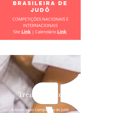
BRASILEIRA DE
JUDÔ
COMPETIÇÕES NACIONAIS E
INTERNACIONAIS
Site
Link
| Calendário
Link
Treino Aberto
A Associação Campineira de Judô