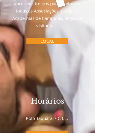
abre seus treinos para atletas de
todas as Associações, Clubes e
Academias de Campinas, Região e
visitantes.
LOCAL
Horários
Polo Taquaral - C.T.L.