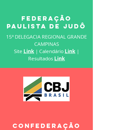
Federação
paulista de judô
15º DELEGACIA REGIONAL GRANDE
CAMPINAS
Site
Link
| Calendário
Link
|
Resultados
Link
CONFEDERAÇÃO