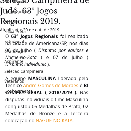
Seleção Campineira de
Resultados
Judô. 63º Jogos
Informação
Regionais 2019.
Eventos
Atualizado:
20 de out. de 2019
Faixa Preta
O 
63º Jogos Regionais
 foi realizado 
Estudantil
na cidade de Americana/SP, nos dias 
06 de Julho ( 
Disputas por equipes e 
Graduação
Nague-No-Kata
 ) e 07 de Julho ( 
Aspirante
Disputas individuais
 ). 
Seleção Campineira
A equipe 
MASCULINA
 liderada pelo 
Veteranos
Técnico 
André Gomes de Moraes
 é
 BI 
Conhecimento
CAMPEÃ GERAL ( 2018/2019 )
. Nas 
disputas individuais o time Masculino 
conquistou 05 Medalhas de Prata, 02 
Medalhas de Bronze e a Terceira 
colocação no 
NAGUE-NO-KATA
. 