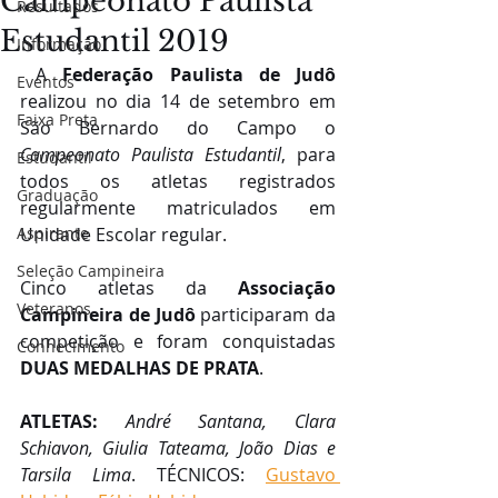
Campeonato Paulista
Resultados
Estudantil 2019
Informação
 A 
Federação Paulista de Judô
Eventos
realizou no dia 14 de setembro em 
Faixa Preta
São Bernardo do Campo o 
Campeonato Paulista Estudantil
, para 
Estudantil
todos os atletas registrados 
Graduação
regularmente matriculados em 
Aspirante
Unidade Escolar regular.
Seleção Campineira
Cinco atletas da 
Associação 
Veteranos
Campineira de Judô
 participaram da 
competição e foram conquistadas 
Conhecimento
DUAS MEDALHAS DE PRATA
.
ATLETAS:
André Santana, Clara 
Schiavon, Giulia Tateama, João Dias e 
Tarsila Lima
. TÉCNICOS: 
Gustavo 