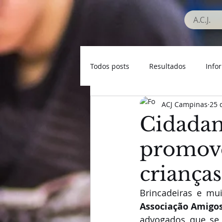
A.C.J.
Todos posts
Resultados
Info
ACJ Campinas
25 
Seleção Campineira
Veteran
Cidadan
promove
criança
Associação Amigos
advogados que se 