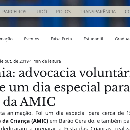
PARCEIROS
JUDÔ
POLOS
TRANSPARÊNCIA
C
rmação
Eventos
Faixa Preta
Estudantil
Gradua
de out. de 2019
1 min de leitura
os
Conhecimento
ia: advocacia voluntár
 um dia especial para
s da AMIC
 da Criança (AMIC)
 em Barão Geraldo, e também par
dedicaram a preparar a Festa das Crianças, realiz