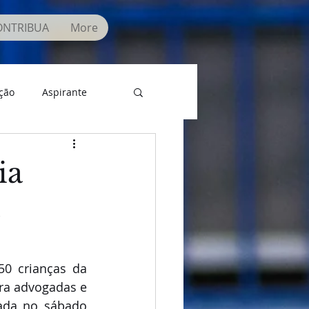
ONTRIBUA
More
ção
Aspirante
ia
Brincadeiras e muita animação. Foi um dia especial para cerca de 150 crianças da 
a advogadas e 
ada no sábado 