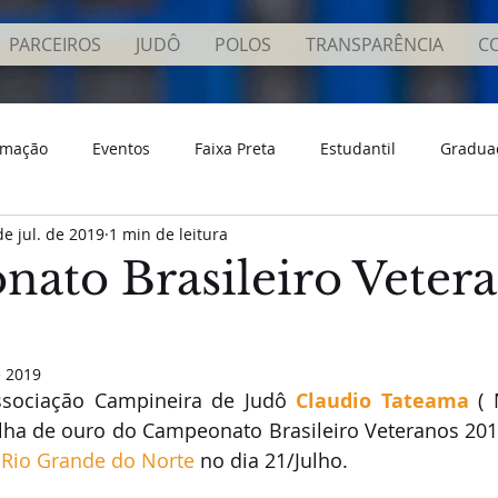
PARCEIROS
JUDÔ
POLOS
TRANSPARÊNCIA
C
rmação
Eventos
Faixa Preta
Estudantil
Gradua
de jul. de 2019
1 min de leitura
os
Conhecimento
ato Brasileiro Veter
e 2019
ssociação Campineira de Judô 
Claudio Tateama
 ( 
ha de ouro do Campeonato Brasileiro Veteranos 201
 Rio Grande do Norte
 no dia 21/Julho.