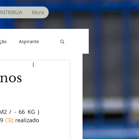
ONTRIBUA
More
ção
Aspirante
anos
M2 / - 66 KG ) 
9 
CBJ
 realizado 