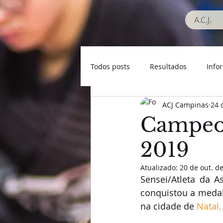
A.C.J.
Todos posts
Resultados
Info
ACJ Campinas
24 
Seleção Campineira
Veteran
Campeon
2019
Atualizado:
20 de out. d
Sensei/Atleta da A
conquistou a medal
na cidade de 
Natal,