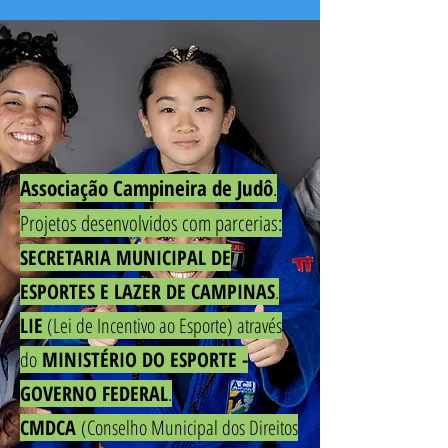
Associação Campineira de Judô
.
Projetos desenvolvidos com parcerias:
SECRETARIA MUNICIPAL DE
ESPORTES E LAZER DE CAMPINAS
.
LIE
(Lei de Incentivo ao Esporte) através
do
MINISTÉRIO DO ESPORTE -
GOVERNO FED
ERAL
.
CMDCA
(Conselho Municipal dos Direitos